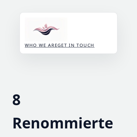
Skip
to
content
WHO WE ARE
GET IN TOUCH
8
Renommierte